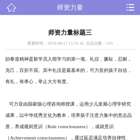


师资力量

首页
关于我们
师资力量标题三
课程设置
更新时间：2018-08-17 15:31:42 点击次数：
193
新闻资讯
跆拳道精神是新学员入馆学习的第一项。礼仪，廉耻，忍耐，
克己，百折不屈。其中礼仪是最基本的，可力亚的孩子自信，
师资力量
有礼，有孝心，举止大方有度。
在线留言
可力亚由国家级心理咨询师授课，运用少儿发展心理学研究
人才招聘
成果，以中华优秀文化为教本，培养孩子注意力集中的意志品
荣誉资质
质，养成规则意识（Rule consciousness），成就意识
（Achievement consciousness），通过延迟满足培养自律性
学员风采