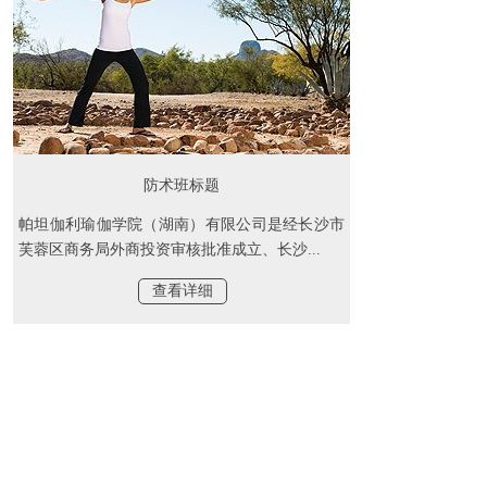
防术班标题
帕坦伽利瑜伽学院（湖南）有限公司是经长沙市
芙蓉区商务局外商投资审核批准成立、长沙...
查看详细