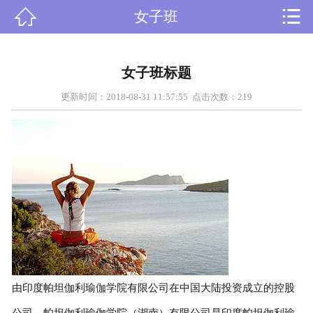


女子班

首页
关于我们
女子班标题
课程设置
更新时间：2018-08-31 11:57:55 点击次数：
219
新闻资讯
师资力量
在线留言
人才招聘
荣誉资质
由印度帕坦伽利瑜伽学院有限公司在中国大陆投资成立的控股
学员风采
公司。帕坦伽利瑜伽学院（湖南）有限公司是印度帕坦伽利瑜